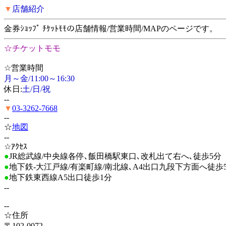
▼
店舗紹介
金券ｼｮｯﾌﾟ ﾁｹｯﾄﾓﾓの店舗情報/営業時間/MAPのページです。
☆チケットモモ
☆営業時間
月～金/11:00～16:30
休日:
土/日/祝
--
▼
03-3262-7668
--
☆
地図
--
☆ｱｸｾｽ
●
JR総武線/中央線各停､飯田橋駅東口､改札出て右へ､徒歩5分
●
地下鉄-大江戸線/有楽町線/南北線､A4出口九段下方面へ徒歩
●
地下鉄東西線A5出口徒歩1分
--
--
☆住所
〒102-0072