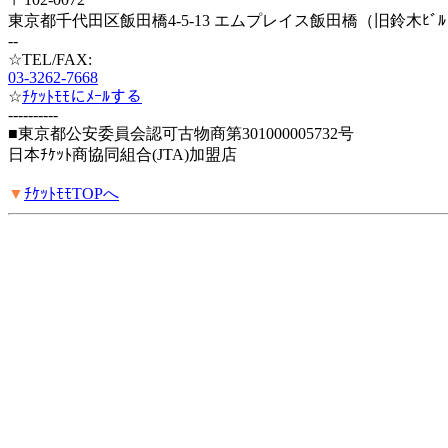
東京都千代田区飯田橋4-5-13 エムプレイス飯田橋（旧鈴木ﾋﾞﾙ
--
☆TEL/FAX:
03-3262-7668
☆
ﾁｹｯﾄﾓﾓにﾒｰﾙする
----------
■東京都公安委員会認可古物商第301000005732号
日本ﾁｹｯﾄ商協同組合(JTA)加盟店
▼
ﾁｹｯﾄﾓﾓTOPへ